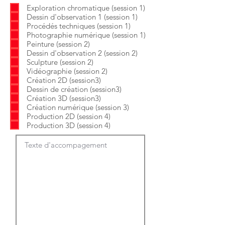
b
o
Exploration chromatique (session 1)
l
i
Dessin d'observation 1 (session 1)
i
r
g
e
Procédés techniques (session 1)
a
Photographie numérique (session 1)
t
Peinture (session 2)
o
Dessin d'observation 2 (session 2)
i
Sculpture (session 2)
r
e
Vidéographie (session 2)
Création 2D (session3)
Dessin de création (session3)
Création 3D (session3)
Création numérique (session 3)
Production 2D (session 4)
Production 3D (session 4)
Texte d'accompagement