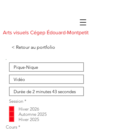
Arts visuels Cégep Édouard-Montpetit
< Retour au portfolio
O
Session
*
b
Hiver 2026
l
i
Automne 2025
g
Hiver 2025
a
O
Cours
*
t