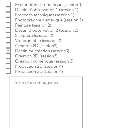
b
o
Exploration chromatique (session 1)
l
i
Dessin d'observation 1 (session 1)
i
r
g
e
Procédés techniques (session 1)
a
Photographie numérique (session 1)
t
Peinture (session 2)
o
Dessin d'observation 2 (session 2)
i
Sculpture (session 2)
r
e
Vidéographie (session 2)
Création 2D (session3)
Dessin de création (session3)
Création 3D (session3)
Création numérique (session 3)
Production 2D (session 4)
Production 3D (session 4)
Texte d'accompagement