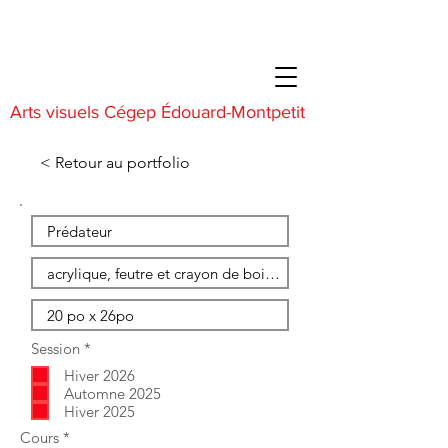
Arts visuels Cégep Édouard-Montpetit
< Retour au portfolio
O
Session
*
b
Hiver 2026
l
i
Automne 2025
g
Hiver 2025
a
O
Cours
*
t