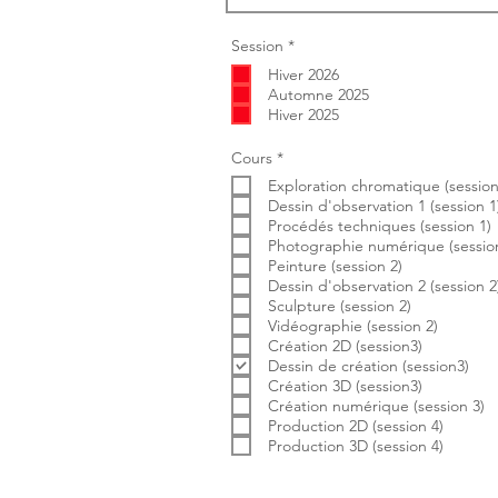
O
Session
*
b
Hiver 2026
l
i
Automne 2025
g
Hiver 2025
a
t
o
O
Cours
*
i
b
r
Exploration chromatique (session
l
e
i
Dessin d'observation 1 (session 1
g
Procédés techniques (session 1)
a
Photographie numérique (session
t
Peinture (session 2)
o
i
Dessin d'observation 2 (session 2
r
Sculpture (session 2)
e
Vidéographie (session 2)
Création 2D (session3)
Dessin de création (session3)
Création 3D (session3)
Création numérique (session 3)
Production 2D (session 4)
Production 3D (session 4)