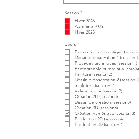
O
Session
*
b
Hiver 2026
l
i
Automne 2025
g
Hiver 2025
a
t
o
O
Cours
*
i
b
r
Exploration chromatique (session
l
e
i
Dessin d'observation 1 (session 1
g
Procédés techniques (session 1)
a
Photographie numérique (session
t
Peinture (session 2)
o
i
Dessin d'observation 2 (session 2
r
Sculpture (session 2)
e
Vidéographie (session 2)
Création 2D (session3)
Dessin de création (session3)
Création 3D (session3)
Création numérique (session 3)
Production 2D (session 4)
Production 3D (session 4)