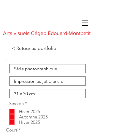
Arts visuels Cégep Édouard-Montpetit
< Retour au portfolio
O
Session
*
b
Hiver 2026
l
i
Automne 2025
g
Hiver 2025
a
O
Cours
*
t