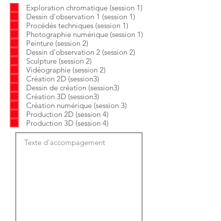
b
o
Exploration chromatique (session 1)
l
i
Dessin d'observation 1 (session 1)
i
r
g
e
Procédés techniques (session 1)
a
Photographie numérique (session 1)
t
Peinture (session 2)
o
Dessin d'observation 2 (session 2)
i
Sculpture (session 2)
r
e
Vidéographie (session 2)
Création 2D (session3)
Dessin de création (session3)
Création 3D (session3)
Création numérique (session 3)
Production 2D (session 4)
Production 3D (session 4)
Texte d'accompagement