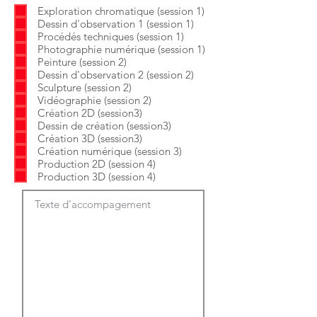
b
o
Exploration chromatique (session 1)
l
i
Dessin d'observation 1 (session 1)
i
r
g
e
Procédés techniques (session 1)
a
Photographie numérique (session 1)
t
Peinture (session 2)
o
Dessin d'observation 2 (session 2)
i
Sculpture (session 2)
r
e
Vidéographie (session 2)
Création 2D (session3)
Dessin de création (session3)
Création 3D (session3)
Création numérique (session 3)
Production 2D (session 4)
Production 3D (session 4)
Texte d'accompagement