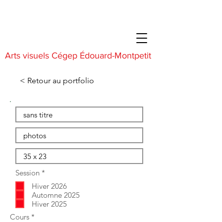
Arts visuels Cégep Édouard-Montpetit
< Retour au portfolio
O
Session
*
b
Hiver 2026
l
i
Automne 2025
g
Hiver 2025
a
O
Cours
*
t