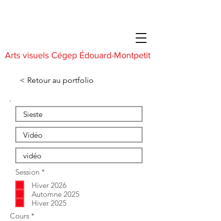
Arts visuels Cégep Édouard-Montpetit
< Retour au portfolio
O
Session
*
b
Hiver 2026
l
i
Automne 2025
g
Hiver 2025
a
O
Cours
*
t