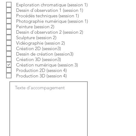
b
o
Exploration chromatique (session 1)
l
i
Dessin d'observation 1 (session 1)
i
r
g
e
Procédés techniques (session 1)
a
Photographie numérique (session 1)
t
Peinture (session 2)
o
Dessin d'observation 2 (session 2)
i
Sculpture (session 2)
r
e
Vidéographie (session 2)
Création 2D (session3)
Dessin de création (session3)
Création 3D (session3)
Création numérique (session 3)
Production 2D (session 4)
Production 3D (session 4)
Texte d'accompagement