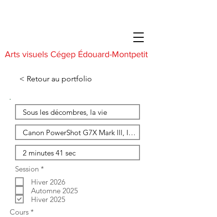
Arts visuels Cégep Édouard-Montpetit
< Retour au portfolio
O
Session
*
b
Hiver 2026
l
i
Automne 2025
g
Hiver 2025
a
O
Cours
*
t