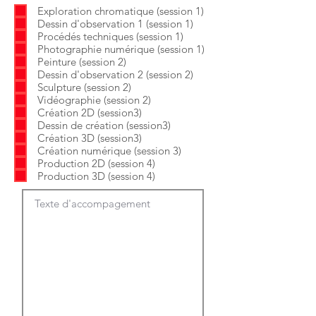
b
o
Exploration chromatique (session 1)
l
i
Dessin d'observation 1 (session 1)
i
r
g
e
Procédés techniques (session 1)
a
Photographie numérique (session 1)
t
Peinture (session 2)
o
Dessin d'observation 2 (session 2)
i
Sculpture (session 2)
r
e
Vidéographie (session 2)
Création 2D (session3)
Dessin de création (session3)
Création 3D (session3)
Création numérique (session 3)
Production 2D (session 4)
Production 3D (session 4)
Texte d'accompagement