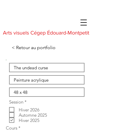
Arts visuels Cégep Édouard-Montpetit
< Retour au portfolio
O
Session
*
b
Hiver 2026
l
i
Automne 2025
g
Hiver 2025
a
O
Cours
*
t