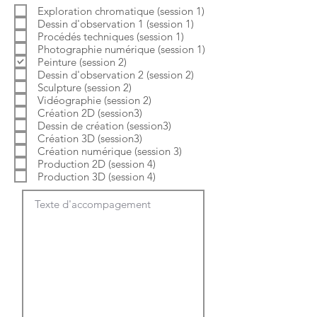
b
o
Exploration chromatique (session 1)
l
i
Dessin d'observation 1 (session 1)
i
r
g
e
Procédés techniques (session 1)
a
Photographie numérique (session 1)
t
Peinture (session 2)
o
Dessin d'observation 2 (session 2)
i
Sculpture (session 2)
r
e
Vidéographie (session 2)
Création 2D (session3)
Dessin de création (session3)
Création 3D (session3)
Création numérique (session 3)
Production 2D (session 4)
Production 3D (session 4)
Texte d'accompagement