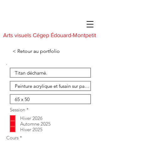
Arts visuels Cégep Édouard-Montpetit
< Retour au portfolio
O
Session
*
b
Hiver 2026
l
i
Automne 2025
g
Hiver 2025
a
O
Cours
*
t