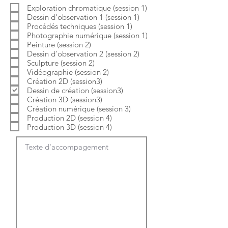
b
o
Exploration chromatique (session 1)
l
i
Dessin d'observation 1 (session 1)
i
r
g
e
Procédés techniques (session 1)
a
Photographie numérique (session 1)
t
Peinture (session 2)
o
Dessin d'observation 2 (session 2)
i
Sculpture (session 2)
r
e
Vidéographie (session 2)
Création 2D (session3)
Dessin de création (session3)
Création 3D (session3)
Création numérique (session 3)
Production 2D (session 4)
Production 3D (session 4)
Texte d'accompagement