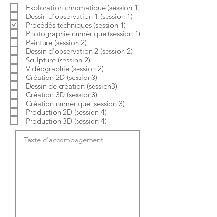
b
o
Exploration chromatique (session 1)
l
i
Dessin d'observation 1 (session 1)
i
r
g
e
Procédés techniques (session 1)
a
Photographie numérique (session 1)
t
Peinture (session 2)
o
Dessin d'observation 2 (session 2)
i
Sculpture (session 2)
r
e
Vidéographie (session 2)
Création 2D (session3)
Dessin de création (session3)
Création 3D (session3)
Création numérique (session 3)
Production 2D (session 4)
Production 3D (session 4)
Texte d'accompagement