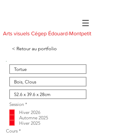
Arts visuels Cégep Édouard-Montpetit
< Retour au portfolio
O
Session
*
b
Hiver 2026
l
i
Automne 2025
g
Hiver 2025
a
O
Cours
*
t