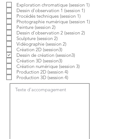
b
o
Exploration chromatique (session 1)
l
i
Dessin d'observation 1 (session 1)
i
r
g
e
Procédés techniques (session 1)
a
Photographie numérique (session 1)
t
Peinture (session 2)
o
Dessin d'observation 2 (session 2)
i
Sculpture (session 2)
r
e
Vidéographie (session 2)
Création 2D (session3)
Dessin de création (session3)
Création 3D (session3)
Création numérique (session 3)
Production 2D (session 4)
Production 3D (session 4)
Texte d'accompagement