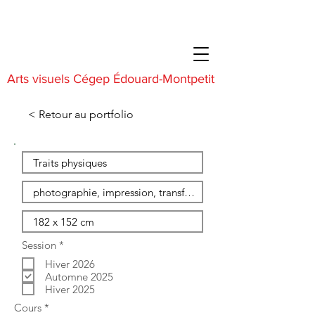
Arts visuels Cégep Édouard-Montpetit
< Retour au portfolio
O
Session
*
b
Hiver 2026
l
i
Automne 2025
g
Hiver 2025
a
O
Cours
*
t