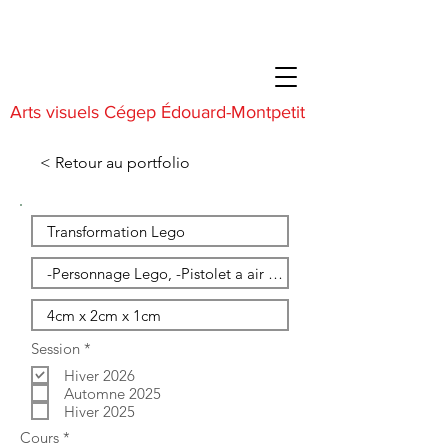
Arts visuels Cégep Édouard-Montpetit
< Retour au portfolio
O
Session
*
b
Hiver 2026
l
i
Automne 2025
g
Hiver 2025
a
O
Cours
*
t