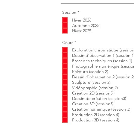
O
Session
*
b
Hiver 2026
l
i
Automne 2025
g
Hiver 2025
a
t
o
O
Cours
*
i
b
r
Exploration chromatique (session
l
e
i
Dessin d'observation 1 (session 1
g
Procédés techniques (session 1)
a
Photographie numérique (session
t
Peinture (session 2)
o
i
Dessin d'observation 2 (session 2
r
Sculpture (session 2)
e
Vidéographie (session 2)
Création 2D (session3)
Dessin de création (session3)
Création 3D (session3)
Création numérique (session 3)
Production 2D (session 4)
Production 3D (session 4)