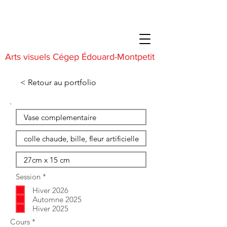
Arts visuels Cégep Édouard-Montpetit
< Retour au portfolio
O
Session
*
b
Hiver 2026
l
i
Automne 2025
g
Hiver 2025
a
O
Cours
*
t