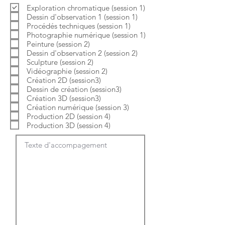
b
o
Exploration chromatique (session 1)
l
i
Dessin d'observation 1 (session 1)
i
r
g
e
Procédés techniques (session 1)
a
Photographie numérique (session 1)
t
Peinture (session 2)
o
Dessin d'observation 2 (session 2)
i
Sculpture (session 2)
r
e
Vidéographie (session 2)
Création 2D (session3)
Dessin de création (session3)
Création 3D (session3)
Création numérique (session 3)
Production 2D (session 4)
Production 3D (session 4)
Texte d'accompagement