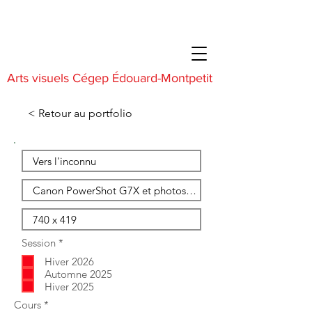
Arts visuels Cégep Édouard-Montpetit
< Retour au portfolio
O
Session
*
b
Hiver 2026
l
i
Automne 2025
g
Hiver 2025
a
O
Cours
*
t