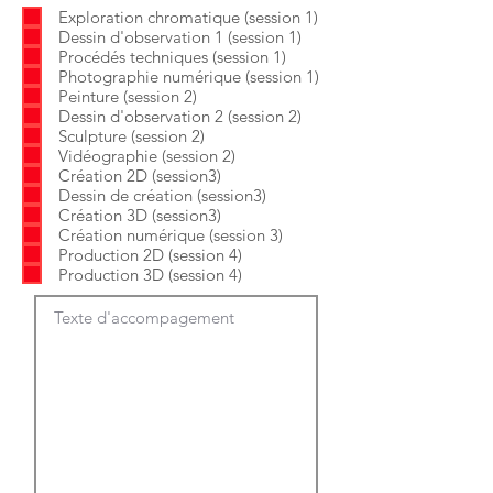
b
o
Exploration chromatique (session 1)
l
i
Dessin d'observation 1 (session 1)
i
r
g
e
Procédés techniques (session 1)
a
Photographie numérique (session 1)
t
Peinture (session 2)
o
Dessin d'observation 2 (session 2)
i
Sculpture (session 2)
r
e
Vidéographie (session 2)
Création 2D (session3)
Dessin de création (session3)
Création 3D (session3)
Création numérique (session 3)
Production 2D (session 4)
Production 3D (session 4)
Texte d'accompagement